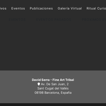
ivos
Eventos
Publicaciones
Galería Virtual
Ritual Curi
EVENTOS
EVENTOS PASADOS
PROXIMOS E
David Serra - Fine Art Tribal
Av. De San Juan, 2
Sant Cugat del Vallés
08198 Barcelona, España