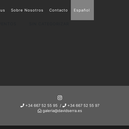
ous
Sobre Nosotros
Contacto
Español
VENTOS
SIN CATEGORIZAR
+34 667 52 55 95 /
+34 667 52 55 97
galeria@davidserra.es